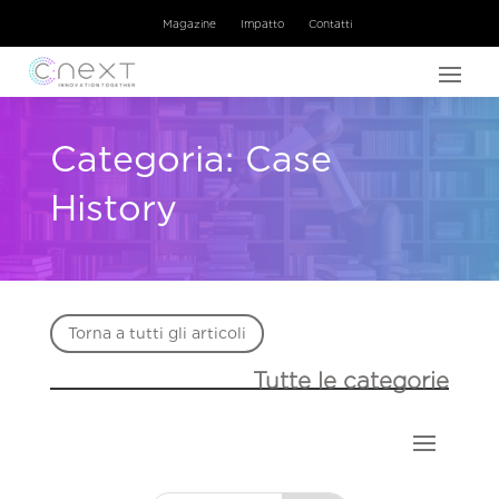
Magazine
Impatto
Contatti
Categoria: Case
History
Torna a tutti gli articoli
Tutte le categorie