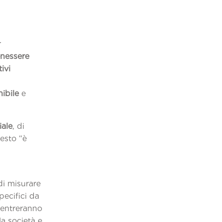
2022
r
benessere
tivi
nibile
e
.
ale
, di
esto “è
di misurare
pecifici da
e entreranno
la società e