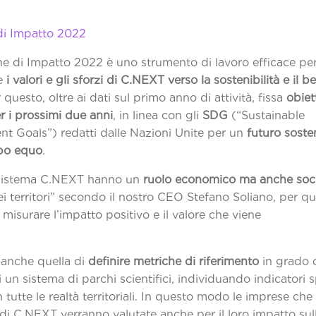
.
azione di Impatto 
ne di Impatto 2022 è uno strumento di lavoro efficace pe
e
i valori e gli sforzi di C.NEXT verso la sostenibilità e il 
r questo, oltre ai dati sul primo anno di attività, fissa
obiet
r i prossimi due anni
, in linea con gli
SDG
(“Sustainable
t Goals”) redatti dalle Nazioni Unite per un
futuro soste
po equo
l sistema C.NEXT hanno un
ruolo economico ma anche soci
i territori” secondo il nostro CEO Stefano Soliano, per qu
misurare l’impatto positivo e il valore che viene
reato”.
 anche quella di
definire metriche di riferimento
in grado 
i un sistema di parchi scientifici, individuando indicatori s
n tutte le realtà territoriali. In questo modo le imprese ch
 di C.NEXT verranno valutate anche per il loro impatto sul