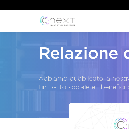
Relazione 
Abbiamo pubblicato la nostr
l’impatto sociale e i benefici 