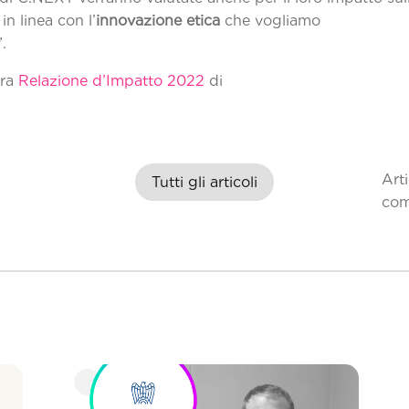
in linea con l’
innovazione etica
che vogliamo
rseguire”.
era
Relazione d’Impatto 2022
di
.NEXT.
Art
Tutti gli articoli
com