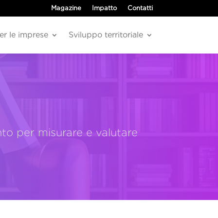
Magazine
Impatto
Contatti
er le imprese
Sviluppo territoriale
o per misurare e valutare