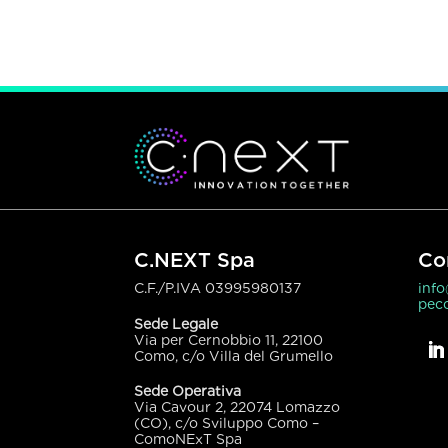
C.NEXT Spa
Co
C.F./P.IVA
03995980137
inf
pecc
Sede Legale
Via per Cernobbio 11, 22100
Como, c/o Villa del Grumello
Sede Operativa
Via Cavour 2, 22074 Lomazzo
(CO), c/o Sviluppo Como –
ComoNExT Spa