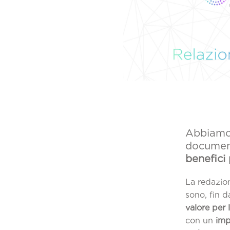
Abbiamo 
document
benefici 
La redazio
sono, fin d
valore per 
con un
imp