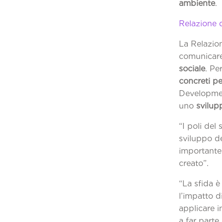
ambiente
Rel
La Relazio
comunicar
sociale
. Pe
concreti pe
Developmen
uno
svilup
“I poli de
sviluppo de
importante 
c
“La sfida è
l’impatto d
applicare i
a far parte