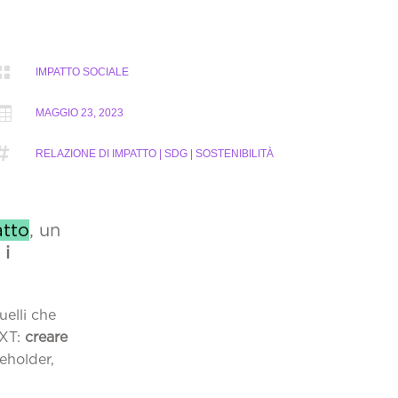

IMPATTO SOCIALE

MAGGIO 23, 2023

RELAZIONE DI IMPATTO | SDG | SOSTENIBILITÀ
atto
, un
 i
elli che
EXT:
creare
keholder,