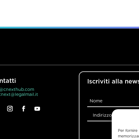
ntatti
Iscriviti alla new
o@cnexthub.com
next@legalmail.it
Per fornire
memorizzare