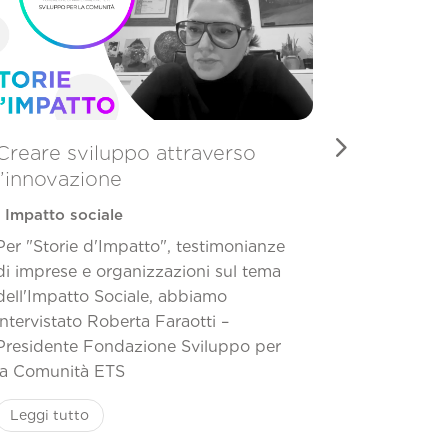
Creare sviluppo attraverso
La Next
l’innovazione
premia i 
|
|
Impatto sociale
Impatto s
Incubazion
Per "Storie d'Impatto", testimonianze
di imprese e organizzazioni sul tema
Obbo e Nut
dell'Impatto Sociale, abbiamo
vincitori d
intervistato Roberta Faraotti –
progetto p
Presidente Fondazione Sviluppo per
progetti in
la Comunità ETS
Leggi tut
Leggi tutto