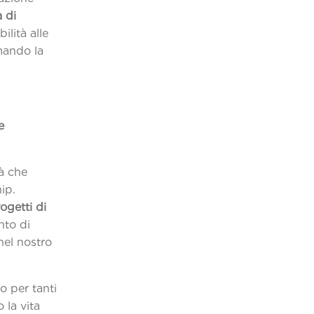
 di
ilità alle
rmando la
e
tà che
ip.
ogetti di
nto di
nel nostro
o per tanti
 la vita