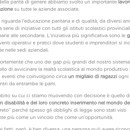
 della parità di genere abbiamo svolto un importante
lavor
azione
su tutte le aziende associate.
riguarda l’educazione paritaria e di qualità, da diversi a
 serie di iniziative con tutti gli istituti scolastici provinciali
arie alle secondarie. L’iniziativa più significativa sono le
g
eventi operativi e pratici dove studenti e imprenditori si i
e nelle sedi aziendali.
rtemente che uno dei gap più grandi del nostro sistema, i
llo di avvicinare la realtà scolastica al mondo produttivo 
i eventi che coinvolgono circa
un migliaio di ragazzi
ogni 
ontri da entrambe le parti.
mbito su cui ci stiamo muovendo con decisione è quello d
 disabilità e del loro concreto inserimento nel mondo de
eto” perché spesso gli obblighi di legge sono stati visti
nte più come un vincolo che come un’opportunità.
ei fatti, però, è ben diversa: una persona può avere ricon