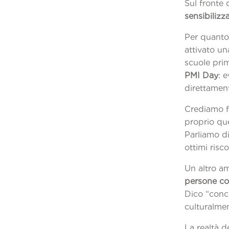
Sul fronte
sensibilizz
Per quanto 
attivato una
scuole prim
PMI Day
: 
direttament
Crediamo fo
proprio que
Parliamo d
ottimi risc
Un altro a
persone con
Dico “concr
culturalme
La realtà d