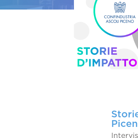
Stori
Pice
Intervi