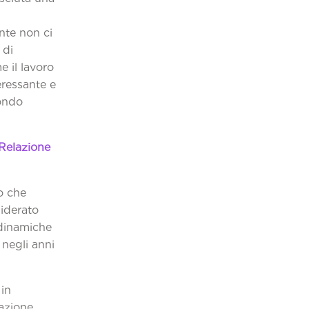
nte non ci
 di
e il lavoro
eressante e
mondo
Relazione
o che
siderato
 dinamiche
 negli anni
 in
lazione