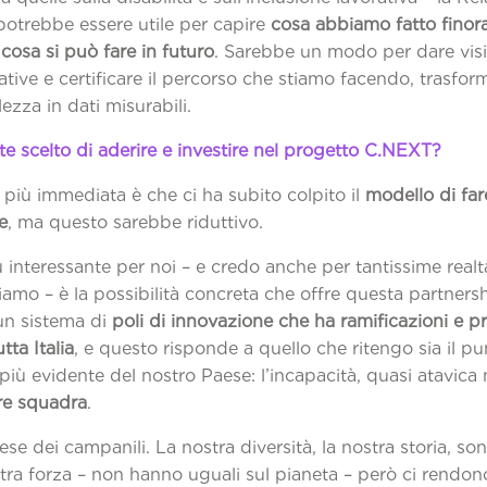
potrebbe essere utile per capire
cosa abbiamo fatto finora
cosa si può fare in futuro
. Sarebbe un modo per dare visib
iative e certificare il percorso che stiamo facendo, trasfo
zza in dati misurabili.
e scelto di aderire e investire nel progetto C.NEXT?
 più immediata è che ci ha subito colpito il
modello di far
e
, ma questo sarebbe riduttivo.
 interessante per noi – e credo anche per tantissime real
amo – è la possibilità concreta che offre questa partnersh
n sistema di
poli di innovazione che ha ramificazioni e pr
utta Italia
, e questo risponde a quello che ritengo sia il pu
iù evidente del nostro Paese: l’incapacità, quasi atavica 
re squadra
.
ese dei campanili. La nostra diversità, la nostra storia, son
stra forza – non hanno uguali sul pianeta – però ci rendono