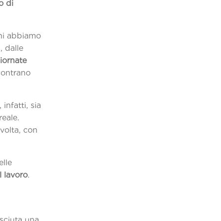
o di
nni abbiamo
, dalle
iornate
ncontrano
nfatti, sia
reale.
volta, con
elle
l lavoro
.
osciuta una