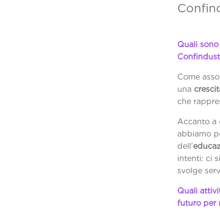
Confind
Quali sono 
Confindustr
Come associ
una
crescit
che rappre
Accanto a 
abbiamo po
dell’
educazi
intenti: ci
svolge ser
Quali attiv
futuro per 