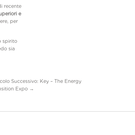
i recente
uperiori e
ere, per
 spirito
edo sia
icolo Successivo: Key – The Energy
nsition Expo
→