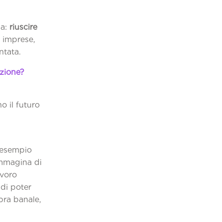
da:
riuscire
 imprese,
ntata.
azione?
 il futuro
 esempio
immagina di
avoro
di poter
bra banale,