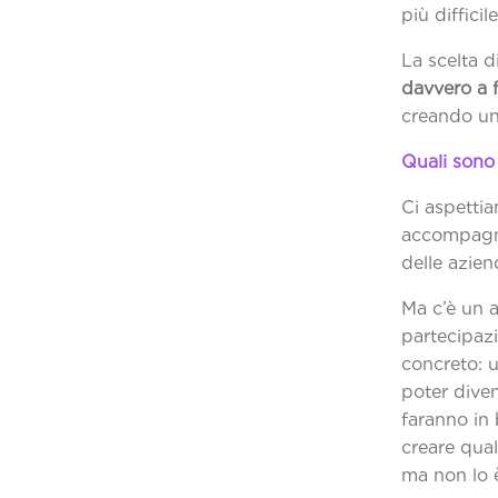
più difficil
La scelta 
davvero a f
creando un
Quali sono 
Ci aspetti
accompagna
delle azien
Ma c’è un 
partecipazi
concreto: 
poter dive
faranno in
creare qua
ma non lo 