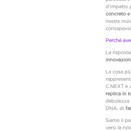
d’Impatto 
concreto e 
nostre iniz
consapevole
Perché avet
La risposta
innovazion
La cosa più
rappresenti
C.NEXT è u
replica in t
debolezza p
DNA, di
fa
Siamo il pa
versi la no