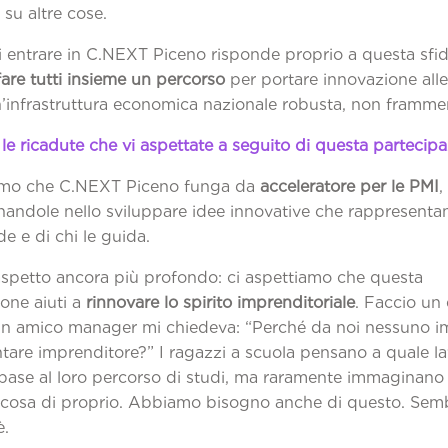
e su altre cose.
di entrare in C.NEXT Piceno risponde proprio a questa sfi
are tutti insieme un percorso
per portare innovazione alle
’infrastruttura economica nazionale robusta, non framme
le ricadute che vi aspettate a seguito di questa partecip
amo che C.NEXT Piceno funga da
acceleratore per le PMI
,
ndole nello sviluppare idee innovative che rappresentano
de e di chi le guida.
aspetto ancora più profondo: ci aspettiamo che questa
one aiuti a
rinnovare lo spirito imprenditoriale
. Faccio un
un amico manager mi chiedeva: “Perché da noi nessuno 
ntare imprenditore?” I ragazzi a scuola pensano a quale l
 base al loro percorso di studi, ma raramente immaginano 
lcosa di proprio. Abbiamo bisogno anche di questo. Sem
è.