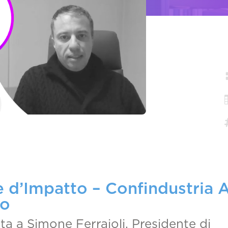
e d’Impatto – Confindustria A
no
sta a Simone Ferraioli, Presidente di