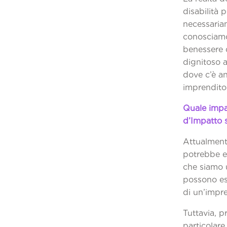
disabilità 
necessariam
conosciamo
benessere d
dignitoso 
dove c’è a
imprenditor
Quale impa
d’Impatto s
Attualment
potrebbe 
che siamo 
possono ess
di un’impre
Tuttavia, p
particolare 