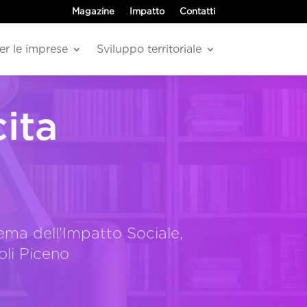
Magazine
Impatto
Contatti
er le imprese
Sviluppo territoriale
ita
ema dell'Impatto Sociale,
oli Piceno