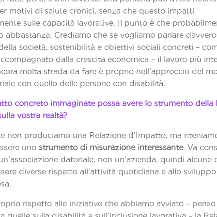
per motivi di salute cronici, senza che questo impatti
ente sulle capacità lavorative. Il punto è che probabilme
 abbastanza. Crediamo che se vogliamo parlare davvero
ella società, sostenibilità e obiettivi sociali concreti – com
accompagnato dalla crescita economica – il lavoro più int
ncora molta strada da fare è proprio nell’approccio del 
iale con quello delle persone con disabilità.
tto concreto immaginate possa avere lo strumento della 
ulla vostra realtà?
e non produciamo una Relazione d’Impatto, ma riteniam
essere uno
strumento di misurazione interessante
. Va con
un’associazione datoriale, non un’azienda, quindi alcune
ere diverse rispetto all’attività quotidiana e allo sviluppo
sa.
roprio rispetto alle iniziative che abbiamo avviato – penso
a quelle sulla disabilità e sull’inclusione lavorativa – la Re