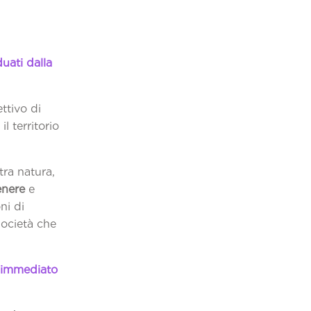
uati dalla
ttivo di
il territorio
ra natura,
enere
e
ni di
 società che
l’immediato