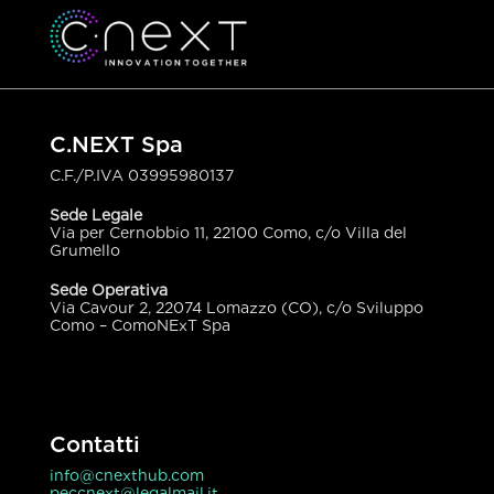
C.NEXT Spa
C.F./P.IVA
03995980137
Sede Legale
Via per Cernobbio 11, 22100 Como, c/o Villa del
Grumello
Sede Operativa
Via Cavour 2, 22074 Lomazzo (CO), c/o Sviluppo
Como – ComoNExT Spa
Contatti
info@cnexthub.com
peccnext@legalmail.it