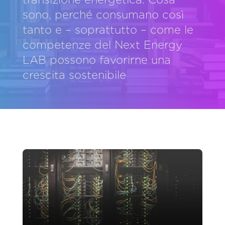
sono, perché consumano così
tanto e – soprattutto – come le
competenze del Next Energy
LAB possono favorirne una
crescita sostenibile