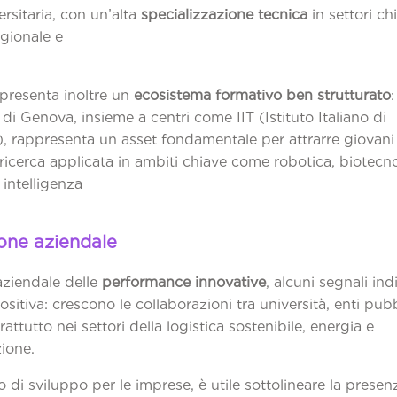
ersitaria, con un’alta
specializzazione tecnica
in settori ch
egionale e
azionale.
o presenta inoltre un
ecosistema formativo ben strutturato
:
à di Genova, insieme a centri come IIT (Istituto Italiano di
, rappresenta un asset fondamentale per attrarre giovani 
ricerca applicata in ambiti chiave come robotica, biotecno
intelligenza
tificiale.
one aziendale
aziendale delle
performance innovative
, alcuni segnali in
sitiva: crescono le collaborazioni tra università, enti pubb
rattutto nei settori della logistica sostenibile, energia e
gitalizzazione.
 di sviluppo per le imprese, è utile sottolineare la presen