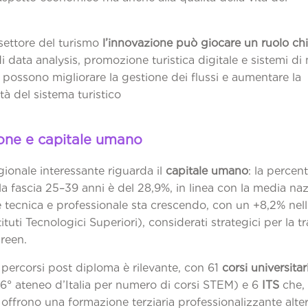
esidenti.
settore del turismo
l’innovazione può giocare un ruolo ch
i data analysis, promozione turistica digitale e sistemi di 
e possono migliorare la gestione dei flussi e aumentare la
tà del sistema turistico
egionale.
one e capitale umano
ionale interessante riguarda il
capitale umano
: la percen
lla fascia 25–39 anni è del 28,9%, in linea con la media naz
e tecnica e professionale sta crescendo, con un +8,2% nelle
tituti Tecnologici Superiori), considerati strategici per la t
gitale e green.
i percorsi post diploma è rilevante, con 61
corsi universita
 6° ateneo d’Italia per numero di corsi STEM) e 6
ITS
che,
i, offrono una formazione terziaria professionalizzante alte