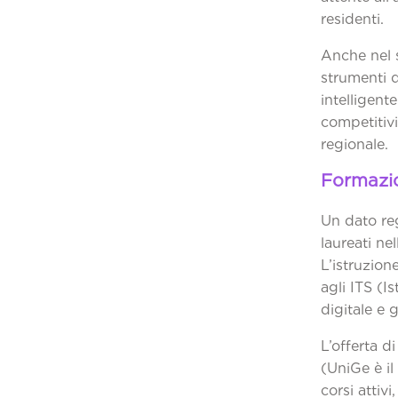
r
Anche nel 
strumenti d
intelligent
competitivi
r
Formazi
Un dato reg
laureati ne
L’istruzion
agli ITS (Is
di
L’offerta d
(UniGe è il
corsi attiv