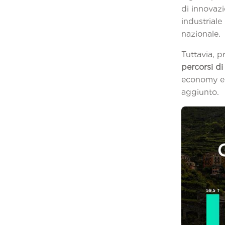
di innovaz
industriale
n
Tuttavia, p
percorsi di
economy e f
a