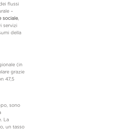
ei flussi
rale –
 sociale
,
 servizi
nsumi della
gionale (in
olare grazie
con 47,5
uppo, sono
a
. La
o, un tasso