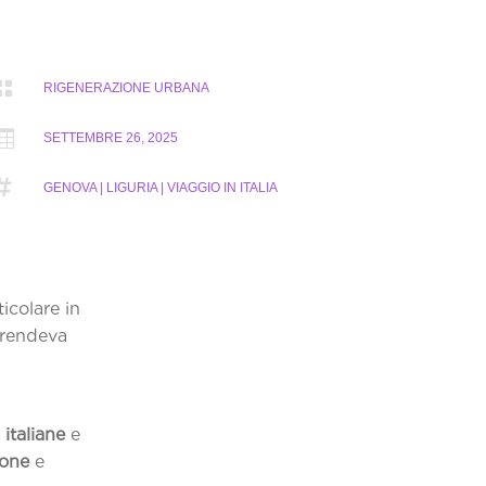

RIGENERAZIONE URBANA

SETTEMBRE 26, 2025

GENOVA | LIGURIA | VIAGGIO IN ITALIA
icolare in
aprendeva
 italiane
e
ione
e