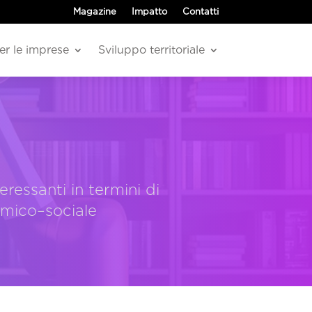
Magazine
Impatto
Contatti
er le imprese
Sviluppo territoriale
eressanti in termini di
omico–sociale