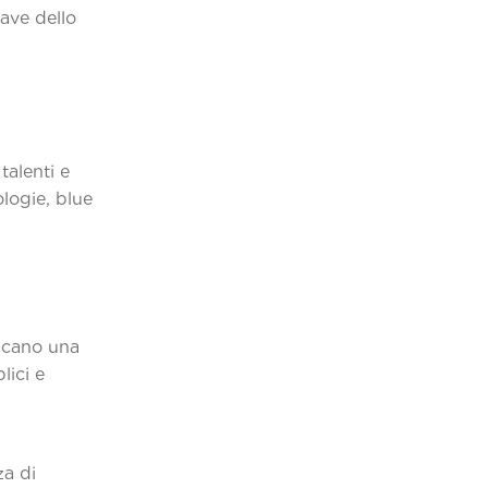
iave dello
talenti e
logie, blue
dicano una
lici e
za di