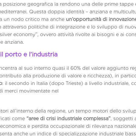
a posizione geografica la rendono una delle prime tappe d
editerranei. Questa doppia identità – anziana e multicultu
a un nodo critico ma anche
un’opportunità di innovazione
attraverso politiche di integrazione e lo sviluppo di nuovi
 “silver economy”, ovvero attività rivolte ai bisogni e ai co
e anziana.
l porto e l’industria
centra al suo interno quasi il 60% del valore aggiunto re
 contributo alla produzione di valore e ricchezza), in partic
o
: il secondo in Italia (dopo Trieste) a livello industriale, 
 di merci movimentate nel
2024.
ritori all’interno della regione, un tempo motori dello svil
ificati come
“aree di crisi industriale complessa”
, soggetti 
 economica e perdita occupazionale di rilevanza nazionale
senta anche un indice di specializzazione industriale bass