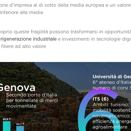
ione d’impresa al di sotto della media europea e un valor
 inferiore alla media
azionale.
roprio queste fragilità possono trasformarsi in opportunit
 rigenerazione industriale
e investimenti in tecnologie digi
iliere ad alto valore
ggiunto.