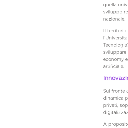
quella univ
sviluppo r
n
Il territori
l’Universit
Tecnologia)
sviluppare 
economy e 
ar
Innovazi
Sul fronte 
dinamica po
privati, sop
di
A proposito