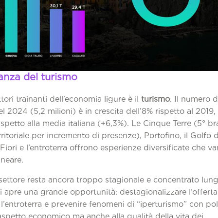
anza del turismo
tori trainanti dell’economia ligure è il
turismo
. Il numero d
nel 2024 (5,2 milioni) è in crescita dell’8% rispetto al 2019
ispetto alla media italiana (+6,3%). Le Cinque Terre (5° b
erritoriale per incremento di presenze), Portofino, il Golfo d
 Fiori e l’entroterra offrono esperienze diversificate che van
rismo balneare
l settore resta ancora troppo stagionale e concentrato lung
i apre una grande opportunità: destagionalizzare l’offerta
 l’entroterra e prevenire fenomeni di “iperturismo” con pol
’aspetto economico ma anche alla qualità della vita dei