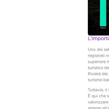
L’import
Uno dei set
registrati 
superiore r
turistico t
Riviera dei
tu
Tuttavia, i
È qui che s
valorizzare
attente all