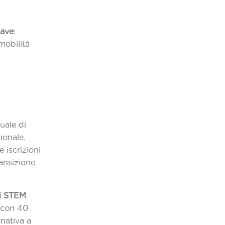
iave
:
mobilità
tuale di
ionale.
 iscrizioni
ransizione
ri STEM
 con 40
rnativa a