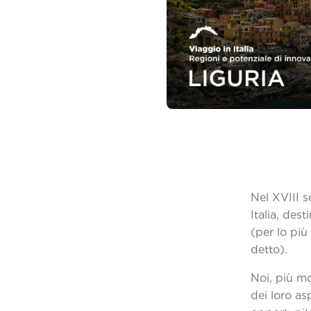
Nel XVIII s
Italia, des
(per lo più 
d
Noi, più m
dei loro as