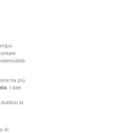
 tempo
rontare
otenzialità
ione ha più
alia
. I dati
 dubbio la
to di