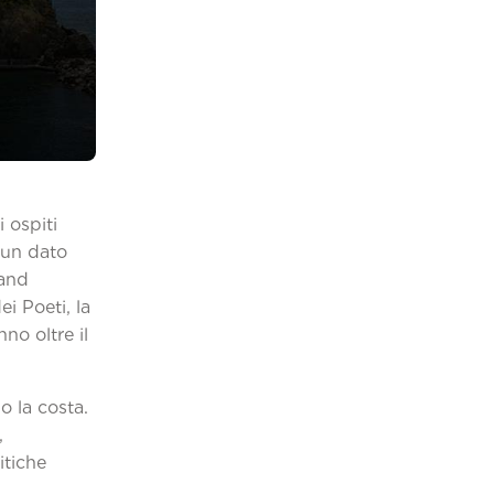
i ospiti
, un dato
rand
ei Poeti, la
no oltre il
.
o la costa.
,
itiche