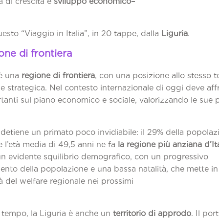
 di crescita e
sviluppo economico–
.
esto “Viaggio in Italia”, in 20 tappe, dalla
Liguria
.
one di frontiera
 è una
regione di frontiera
, con una posizione allo stesso
 strategica. Nel contesto internazionale di oggi deve aff
tanti sul piano economico e sociale, valorizzando le sue p
 risorse.
detiene un primato poco invidiabile: il 29% della popolaz
e l’età media di 49,5 anni ne fa
la regione più anziana d’It
n evidente squilibrio demografico, con un progressivo
ento della popolazione e una bassa natalità, che mette in
tà del welfare regionale nei prossimi
anni.
o tempo, la Liguria è anche un
territorio di approdo
. Il por