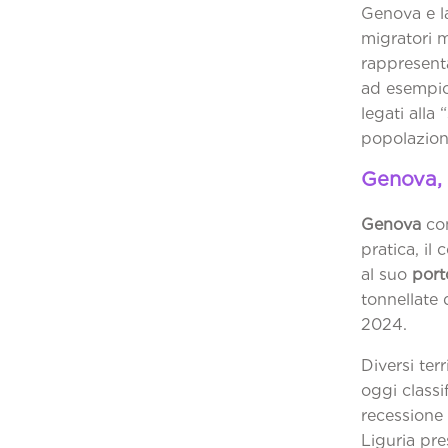
Genova e l
migratori m
rappresent
ad esempio 
legati alla
popolazion
Genova, i
Genova
con
pratica, il
al suo
port
tonnellate
Diversi ter
oggi class
recessione
Liguria pre