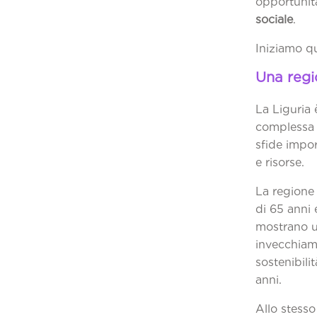
opportunità
sociale
Iniziamo qu
Una regi
La Liguria
complessa e
sfide impor
e
La regione 
di 65 anni 
mostrano u
invecchiam
sostenibili
Allo stess