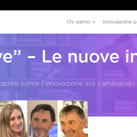
Chi siamo
Innovazione p
e” – Le nuove in
oprire come l'innovazione sta cambiando l