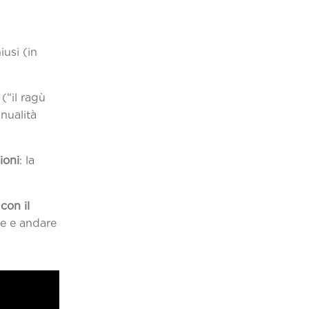
a
usi (in
(“il ragù
nualità
ioni
: la
con il
re e andare