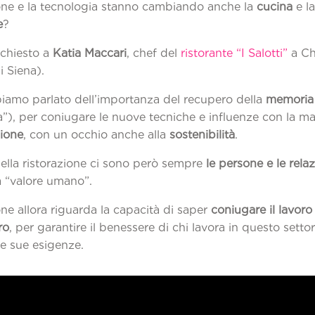
one e la tecnologia stanno cambiando anche la
cucina
e l
e
?
chiesto a
Katia Maccari
, chef del
ristorante “I Salotti”
a Chi
i Siena).
biamo parlato dell’importanza del recupero della
memoria
”), per coniugare le nuove tecniche e influenze con la ma
zione
, con un occhio anche alla
sostenibilità
.
della ristorazione ci sono però sempre
le persone e le relaz
a “valore umano”.
ne allora riguarda la capacità di saper
coniugare il lavoro 
ro
, per garantire il benessere di chi lavora in questo setto
le sue esigenze.