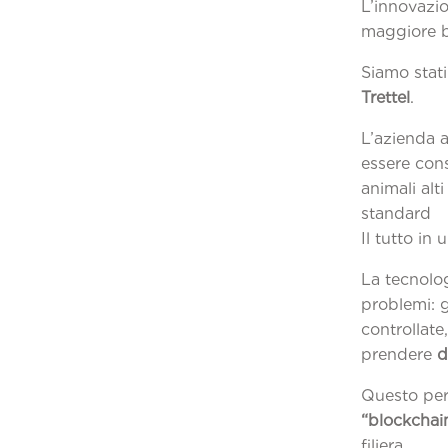
L’innovazio
maggiore be
Siamo stati 
Trettel
.
L’azienda 
essere cons
animali alti
s
Il tutto in 
La
tecnolog
problemi: g
controllat
prendere
d
Questo perm
“blockchai
filiera.