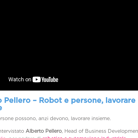
 Pellero – Robot e persone, lavorare
e
rsone possono, anzi devono, lavorare insieme.
tervistato
Alberto Pellero
, Head of Business Developmen