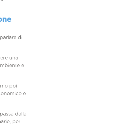
one
parlare di
vere una
’ambiente e
amo poi
 economico e
 passa dalla
arie, per