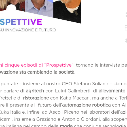
mi cinque episodi di “Prospettive”
, tornano le interviste p
ovazione sta cambiando la società
.
puntate – insieme al nostro CEO Stefano Soliano – siamo 
r parlare di
agritech
con Luigi Galimberti, di
allevamento
rettel e di
ristorazione
con Katia Maccari, ma anche a Tor
e il presente e il futuro dell’
automazione robotica
con Al
Kuka Italia e, infine, ad Ascoli Piceno nei laboratori dell’a
cami, insieme a Graziano e Antonio Giordani, alla scoper
za italiana nel campo della
moda
che coniuga tecnologia