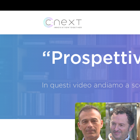
“Prospettiv
In questi video andiamo a sc