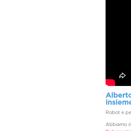
Alberto
insiem
Robot e pe
Abbiamo in