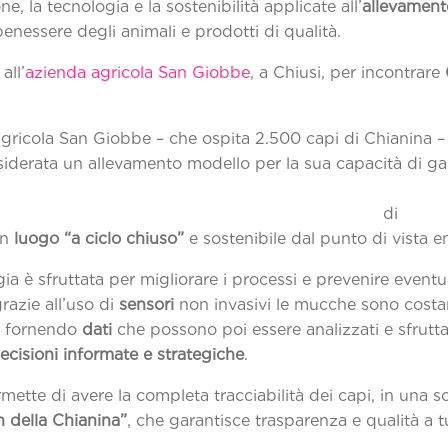
ne, la tecnologia e la sostenibilità applicate all’
allevament
nessere degli animali e prodotti di qualità.
all’
azienda agricola San Giobbe
, a Chiusi, per incontrare
agricola San Giobbe – che ospita 2.500 capi di Chianina 
iderata un allevamento modello per la sua capacità di gar
tandard
un
luogo “a ciclo chiuso”
e sostenibile dal punto di vista e
ia è sfruttata per migliorare i processi e prevenire eventu
razie all’uso di
sensori
non invasivi le mucche sono cost
e, fornendo
dati
che possono poi essere analizzati e sfrutta
ecisioni informate e strategiche
.
ette di avere la completa tracciabilità dei capi, in una so
n della Chianina”
, che garantisce trasparenza e qualità a t