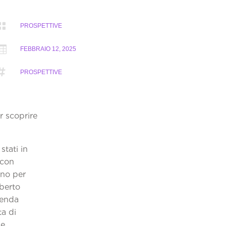

PROSPETTIVE

FEBBRAIO 12, 2025

PROSPETTIVE
er scoprire
stati in
con
ino per
berto
zienda
ta di
 e