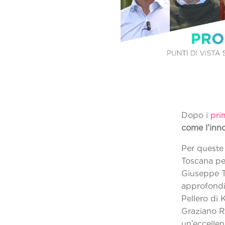
Dopo i
pri
come l’inn
Per queste 
Toscana pe
Giuseppe T
approfondir
Pellero di 
Graziano Ri
un’eccellen