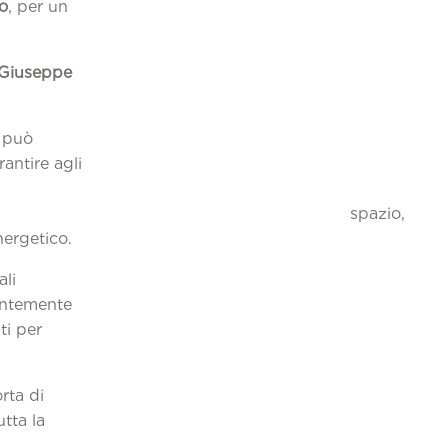
o
, per un
Giuseppe
– può
antire agli
 di spaz
nergetico.
ali
antemente
ti per
rta di
utta la