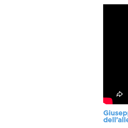
Giusepp
dell’a