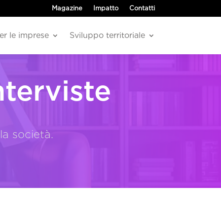
Magazine
Impatto
Contatti
er le imprese
Sviluppo territoriale
terviste
a società.