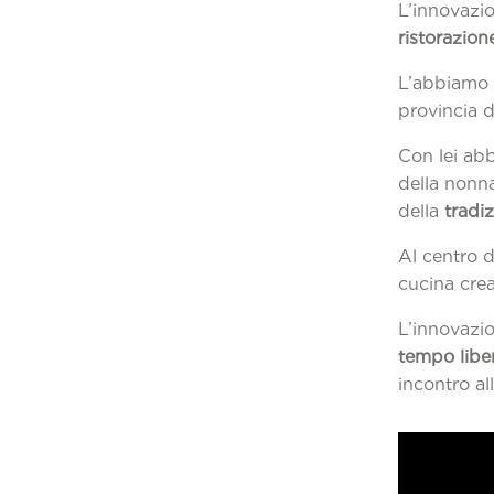
L’innovazi
ristorazion
L’abbiamo 
provincia d
Con lei ab
della nonna
della
tradi
Al centro 
cucina cre
L’innovazio
tempo libe
incontro al