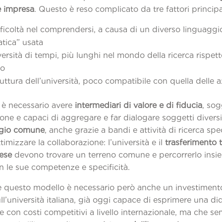
e impresa
. Questo è reso complicato da tre fattori principa
fficoltà nel comprendersi, a causa di un diverso linguaggio
tica” usata
versità di tempi, più lunghi nel mondo della ricerca rispett
el lavoro
ruttura dell’università, poco compatibile con quella delle 
 è necessario avere
intermediari di valore e di fiducia
, sog
ione e capaci di aggregare e far dialogare soggetti diver
ggio comune
, anche grazie a bandi e attività di ricerca spe
timizzare la collaborazione: l’università e il
trasferimento 
rese
devono trovare un terreno comune e percorrerlo insi
 le sue competenze e specificità.
e questo modello è necessario però anche un investimento 
ll’università italiana, già oggi capace di esprimere una did
e con costi competitivi a livello internazionale, ma che s