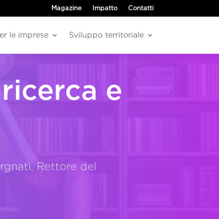
Magazine
Impatto
Contatti
er le imprese
Sviluppo territoriale
 ricerca e
rgnati, Rettore del