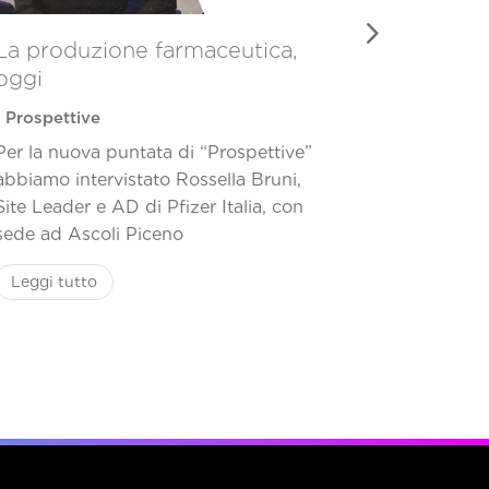
La produzione farmaceutica,
“Prospet
oggi
intervist
|
|
Prospettive
Prospetti
Per la nuova puntata di “Prospettive”
In questi 
abbiamo intervistato Rossella Bruni,
come l'inn
Site Leader e AD di Pfizer Italia, con
società.
sede ad Ascoli Piceno
Leggi tut
Leggi tutto