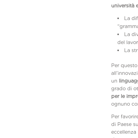
università 
La di
“gramma
La di
d
La st
Per questo
all’innovaz
un
lingua
grado di ot
per le imp
ognuno con
Per favorir
di Paese su
eccellenza 