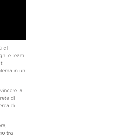
ù di
oghi e team
ti
oblema in un
vincere la
rete di
cerca di
ra,
go tra