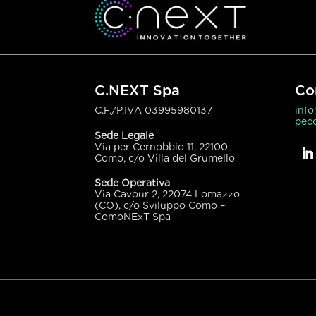
C.NEXT Spa
Co
C.F./P.IVA
03995980137
inf
pecc
Sede Legale
Via per Cernobbio 11, 22100
Como, c/o Villa del Grumello
Sede Operativa
Via Cavour 2, 22074 Lomazzo
(CO), c/o Sviluppo Como –
ComoNExT Spa