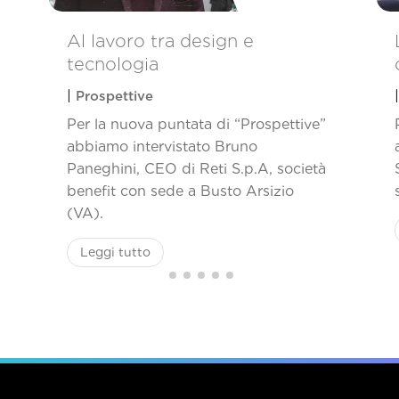
Al lavoro tra design e
tecnologia
|
Prospettive
Per la nuova puntata di “Prospettive”
abbiamo intervistato Bruno
Paneghini, CEO di Reti S.p.A, società
benefit con sede a Busto Arsizio
(VA).
Leggi tutto