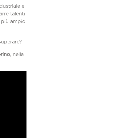
dustriale e
arre talenti
a più ampio
superare?
orino
, nella