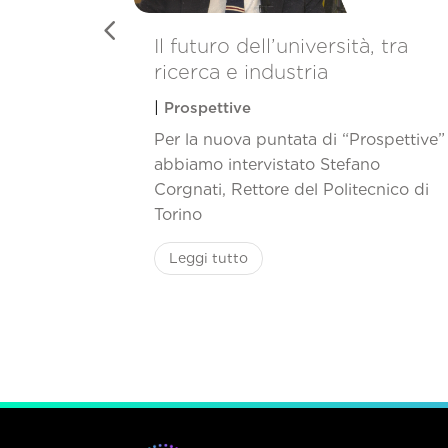
orare
Il futuro dell’università, tra
ricerca e industria
|
Prospettive
spettive"
Per la nuova puntata di “Prospettive”
azione
abbiamo intervistato Stefano
lero, Head
Corgnati, Rettore del Politecnico di
in KUKA
Torino
Leggi tutto