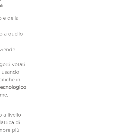
li:
 e della
o a quello
aziende
getti votati
si usando
cifiche in
tecnologico
eme,
a livello
attica di
empre più