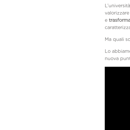
L’universit
valorizzare
e
trasforma
caratteriz
Ma quali s
Lo abbiam
nuova punt