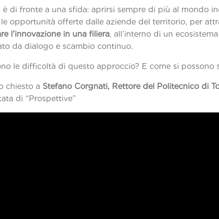
à è di fronte a una sfida: aprirsi sempre di più al mondo in
 le opportunità offerte dalle aziende del territorio, per attr
re l’innovazione in una filiera
, all’interno di un ecosistem
zato da dialogo e scambio continuo.
ono le difficoltà di questo approccio? E come si possono 
o chiesto a
Stefano Corgnati, Rettore del Politecnico di T
ata di “Prospettive”