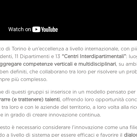
ico di Torino è un’eccellenza a livello internazionale, con pi
enti, 11 Dipartimenti e 13
“Centri Interdipartimentali”
: lu
ggregare competenze verticali e multidisciplinari
, su ambi
 ben definiti, che collaborano tra loro per risolvere un pr
pre più complesso.
e di questi gruppi si inserisce in un modello pensato per 
rarre (e trattenere) talenti
, offrendo loro opportunità conc
tra loro e con le aziende del territorio, a loro volta alla ri
 in grado di creare innovazione continua.
esto è necessario considerare l’innovazione come una filie
o a livello di sistema per essere efficaci e favorire il
dialo