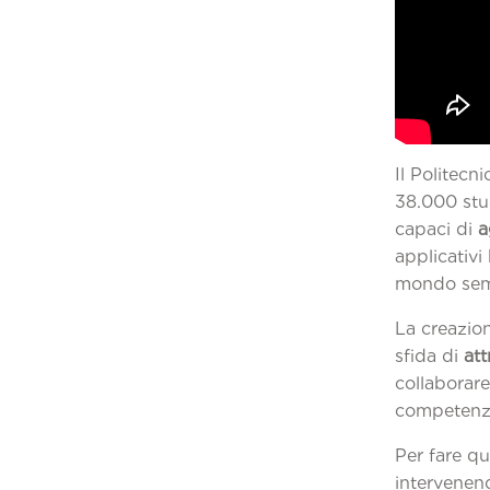
Il Politecn
38.000 stud
capaci di
a
applicativi
mondo sem
La creazion
sfida di
att
collaborare 
competenze
Per fare qu
intervenend