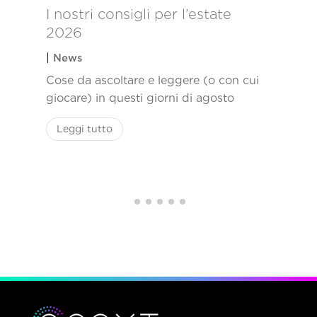
I nostri consigli per l’estate
2026
|
News
Cose da ascoltare e leggere (o con cui
giocare) in questi giorni di agosto
Leggi tutto