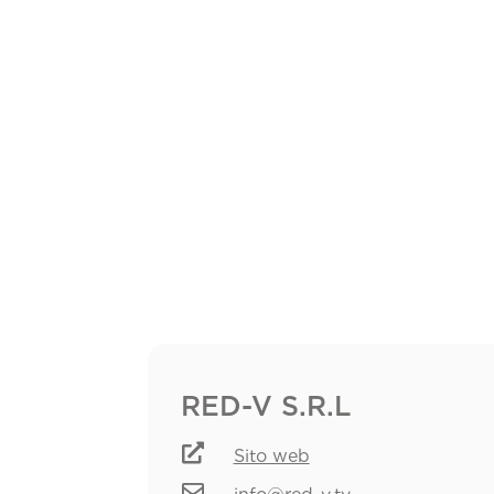
RED-V S.R.L

Sito web
