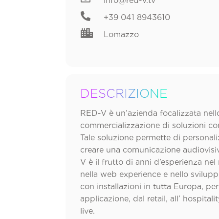
info@red-v.tv

+39 041 8943610

Lomazzo
DESCRIZIONE
RED-V è un’azienda focalizzata nello
commercializzazione di soluzioni co
Tale soluzione permette di personaliz
creare una comunicazione audiovisiv
V è il frutto di anni d’esperienza nel
nella web experience e nello svilupp
con installazioni in tutta Europa, per
applicazione, dal retail, all’ hospitali
live.