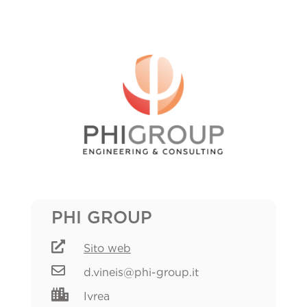
PHI GROUP

Sito web

d.vineis@phi-group.it

Ivrea