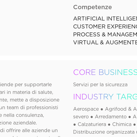
Competenze
ARTIFICIAL INTELLIG
CUSTOMER EXPERIEN
PROCESS & MANAGEM
VIRTUAL & AUGMENTE
CORE BUSINES
ziende per supportarle
Servizi per la sicurezza
i in materia di salute,
INDUSTRY TAR
ente, mette a disposizione
n team di professionisti
Aerospace ● Agrifood & 
e nella consulenza,
severo ● Arredamento ● A
zione aziendale.
● Calzaturiera ● Chimica 
i offrire alle aziende un
Distribuzione organizzata 