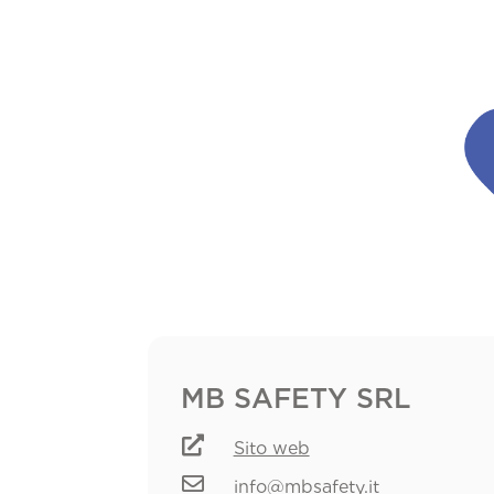
MB SAFETY SRL

Sito web

info@mbsafety.it