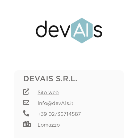
DEVAIS S.R.L.

Sito web

Info@devAIs.it

+39 02/36714587

Lomazzo